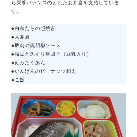
ら栄養バランスのとれたお弁当を支給していま
す。
◆白糸だらの照焼き

◆人参煮

◆豚肉の黒胡椒ソース

◆枝豆と魚すり身団子（豆乳入り）

◆刻みたくあん

◆いんげんのピーナッツ和え

◆ご飯